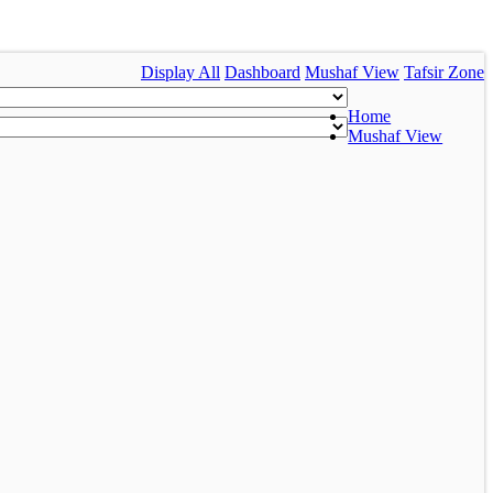
Display All
Dashboard
Mushaf View
Tafsir Zone
Home
Mushaf View