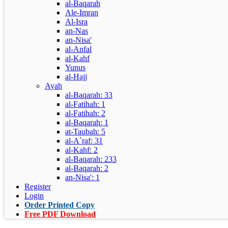
al-Baqarah
Ale-Imran
Al-Isra
an-Nas
an-Nisa'
al-Anfal
al-Kahf
Yunus
al-Hajj
Ayah
al-Baqarah: 33
al-Fatihah: 1
al-Fatihah: 2
al-Baqarah: 1
at-Taubah: 5
al-A`raf: 31
al-Kahf: 2
al-Baqarah: 233
al-Baqarah: 2
an-Nisa': 1
Register
Login
Order Printed Copy
Free PDF Download