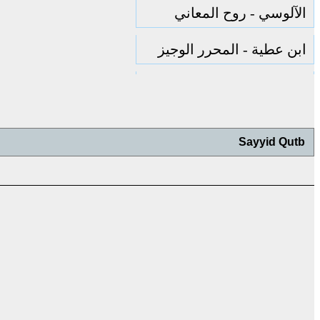
الآلوسي - روح المعاني
ابن عطية - المحرر الوجيز
الرازي - مفاتيح الغيب
أبو السعود - إرشاد العقل
السليم
الزمخشري - الكشاف
البقاعي - نظم الدرر
الهداية إلى بلوغ النهاية —
مكي ابن أبي طالب