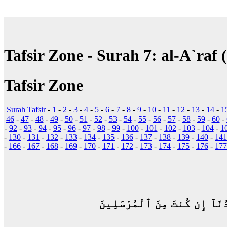
Tafsir Zone - Surah 7: al-A`raf 
Tafsir Zone
Surah Tafsir
-
1
-
2
-
3
-
4
-
5
-
6
-
7
-
8
-
9
-
10
-
11
-
12
-
13
-
14
-
1
46
-
47
-
48
-
49
-
50
-
51
-
52
-
53
-
54
-
55
-
56
-
57
-
58
-
59
-
60
-
-
92
-
93
-
94
-
95
-
96
-
97
-
98
-
99
-
100
-
101
-
102
-
103
-
104
-
1
-
130
-
131
-
132
-
133
-
134
-
135
-
136
-
137
-
138
-
139
-
140
-
141
-
166
-
167
-
168
-
169
-
170
-
171
-
172
-
173
-
174
-
175
-
176
-
177
ُنَآ إِن كُنتَ مِنَ ٱلْمُرْسَلِينَ