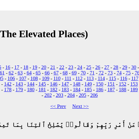
(The Elevated Places)
5
-
16
-
17
-
18
-
19
-
20
-
21
-
22
-
23
-
24
-
25
-
26
-
27
-
28
-
29
-
30
61
-
62
-
63
-
64
-
65
-
66
-
67
-
68
-
69
-
70
-
71
-
72
-
73
-
74
-
75
-
7
05
-
106
-
107
-
108
-
109
-
110
-
111
-
112
-
113
-
114
-
115
-
116
-
117
-
142
-
143
-
144
-
145
-
146
-
147
-
148
-
149
-
150
-
151
-
152
-
153
-
178
-
179
-
180
-
181
-
182
-
183
-
184
-
185
-
186
-
187
-
188
-
189
-
202
-
203
-
204
-
205
-
206
<< Prev
Next >>
نْ أَمْرِ رَبِّهِمْ وَقَالُوا۟ يَٰصَٰلِحُ ٱئْتِنَا بِمَا تَعِد