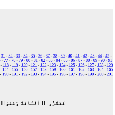
-
31
-
32
-
33
-
34
-
35
-
36
-
37
-
38
-
39
-
40
-
41
-
42
-
43
-
44
-
45
-
6
-
77
-
78
-
79
-
80
-
81
-
82
-
83
-
84
-
85
-
86
-
87
-
88
-
89
-
90
-
91
-
118
-
119
-
120
-
121
-
122
-
123
-
124
-
125
-
126
-
127
-
128
-
129
-
154
-
155
-
156
-
157
-
158
-
159
-
160
-
161
-
162
-
163
-
164
-
165
-
190
-
191
-
192
-
193
-
194
-
195
-
196
-
197
-
198
-
199
-
200
-
201
فَعَقَرُوا۟ ٱلنَّاقَةَ وَعَتَوْا۟ عَ