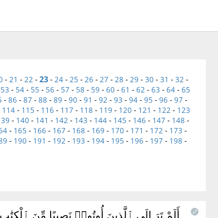
23
0
-
21
-
22
-
-
24
-
25
-
26
-
27
-
28
-
29
-
30
-
31
-
32
-
-
53
-
54
-
55
-
56
-
57
-
58
-
59
-
60
-
61
-
62
-
63
-
64
-
65
5
-
86
-
87
-
88
-
89
-
90
-
91
-
92
-
93
-
94
-
95
-
96
-
97
-
-
114
-
115
-
116
-
117
-
118
-
119
-
120
-
121
-
122
-
123
139
-
140
-
141
-
142
-
143
-
144
-
145
-
146
-
147
-
148
-
64
-
165
-
166
-
167
-
168
-
169
-
170
-
171
-
172
-
173
-
89
-
190
-
191
-
192
-
193
-
194
-
195
-
196
-
197
-
198
-
أَلَمْ تَرَ إِلَى ٱلَّذِينَ أُوتُوا۟ نَصِيبًا مِّنَ ٱلْكِتَٰبِ يُ