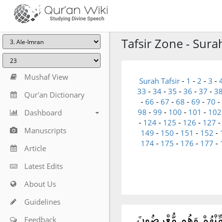
Tafsir Zone - Sura
Mushaf View
Surah Tafsir
-
1
-
2
-
3
-
33
-
34
-
35
-
36
-
37
-
3
Qur'an Dictionary
-
66
-
67
-
68
-
69
-
70
-
98
-
99
-
100
-
101
-
102
Dashboard
-
124
-
125
-
126
-
127
Manuscripts
149
-
150
-
151
-
152
-
174
-
175
-
176
-
177
-
Article
Latest Edits
About Us
Guidelines
ٌ مِّنْهُمْ وَهُم مُّعْرِضُونَ
Feedback