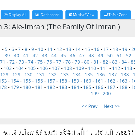
Display All
Dashboard
Mushaf View
Tafsir Zone
h 3: Ale-Imran (The Family Of Imran )
4
-
5
-
6
-
7
-
8
-
9
-
10
-
11
-
12
-
13
-
14
-
15
-
16
-
17
-
18
-
19
-
2
8
-
39
-
40
-
41
-
42
-
43
-
44
-
45
-
46
-
47
-
48
-
49
-
50
-
51
-
52
71
-
72
-
73
-
74
-
75
-
76
-
77
-
78
-
79
-
80
-
81
-
82
-
83
-
84
-
8
-
103
-
104
-
105
-
106
-
107
-
108
-
109
-
110
-
111
-
112
-
113
-
128
-
129
-
130
-
131
-
132
-
133
-
134
-
135
-
136
-
137
-
138
-
153
-
154
-
155
-
156
-
157
-
158
-
159
-
160
-
161
-
162
-
163
-
1
178
-
179
-
180
-
181
-
182
-
183
-
184
-
185
-
186
-
187
-
188
-
1
199
-
200
<< Prev
Next >>
دْعَوْنَ إِلَىٰ كِتَٰبِ ٱللَّهِ لِيَحْكُمَ بَيْنَهُمْ ثُمَّ يَتَوَلَّىٰ فَرِيق