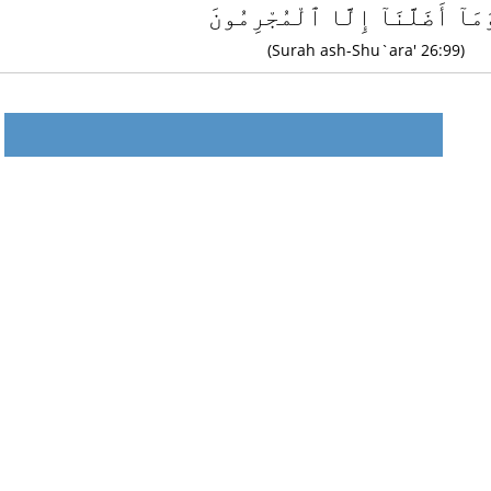
َمَآ أَضَلَّنَآ إِلَّا ٱلْمُجْرِمُونَ
(Surah ash-Shu`ara' 26:99)