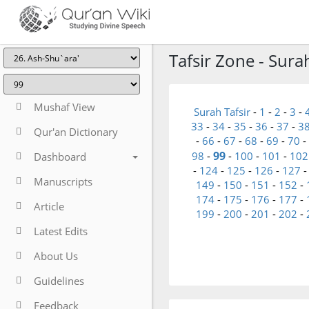
Tafsir Zone - Sura
Mushaf View
Surah Tafsir
-
1
-
2
-
3
-
33
-
34
-
35
-
36
-
37
-
3
Qur'an Dictionary
-
66
-
67
-
68
-
69
-
70
-
99
98
-
-
100
-
101
-
102
Dashboard
-
124
-
125
-
126
-
127
Manuscripts
149
-
150
-
151
-
152
-
174
-
175
-
176
-
177
-
Article
199
-
200
-
201
-
202
-
Latest Edits
About Us
Guidelines
Feedback