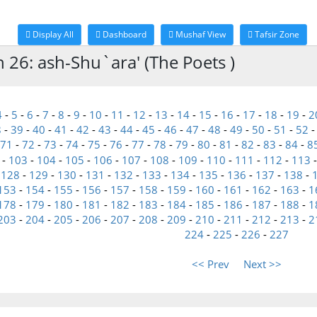
Display All
Dashboard
Mushaf View
Tafsir Zone
h 26: ash-Shu`ara' (The Poets )
4
-
5
-
6
-
7
-
8
-
9
-
10
-
11
-
12
-
13
-
14
-
15
-
16
-
17
-
18
-
19
-
2
8
-
39
-
40
-
41
-
42
-
43
-
44
-
45
-
46
-
47
-
48
-
49
-
50
-
51
-
52
71
-
72
-
73
-
74
-
75
-
76
-
77
-
78
-
79
-
80
-
81
-
82
-
83
-
84
-
8
-
103
-
104
-
105
-
106
-
107
-
108
-
109
-
110
-
111
-
112
-
113
-
128
-
129
-
130
-
131
-
132
-
133
-
134
-
135
-
136
-
137
-
138
-
153
-
154
-
155
-
156
-
157
-
158
-
159
-
160
-
161
-
162
-
163
-
1
178
-
179
-
180
-
181
-
182
-
183
-
184
-
185
-
186
-
187
-
188
-
1
203
-
204
-
205
-
206
-
207
-
208
-
209
-
210
-
211
-
212
-
213
-
2
224
-
225
-
226
-
227
<< Prev
Next >>