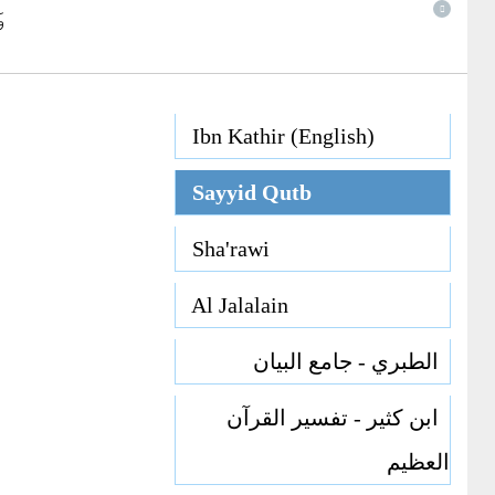
و
Ibn Kathir (English)
Sayyid Qutb
Sha'rawi
Al Jalalain
الطبري - جامع البيان
ابن كثير - تفسير القرآن
العظيم