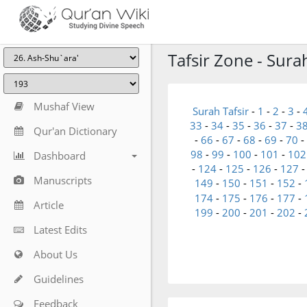
Tafsir Zone - Sura
Mushaf View
Surah Tafsir
-
1
-
2
-
3
-
33
-
34
-
35
-
36
-
37
-
3
Qur'an Dictionary
-
66
-
67
-
68
-
69
-
70
-
98
-
99
-
100
-
101
-
102
Dashboard
-
124
-
125
-
126
-
127
Manuscripts
149
-
150
-
151
-
152
-
174
-
175
-
176
-
177
-
Article
199
-
200
-
201
-
202
-
Latest Edits
About Us
Guidelines
Feedback