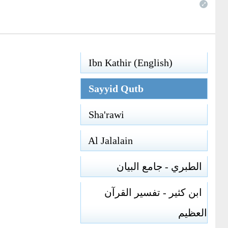
Ibn Kathir (English)
Sayyid Qutb
Sha'rawi
Al Jalalain
الطبري - جامع البيان
ابن كثير - تفسير القرآن
العظيم