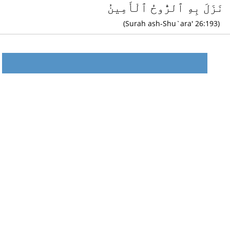
نَزَلَ بِهِ ٱلرُّوحُ ٱلْأَمِينُ
(Surah ash-Shu`ara' 26:193)