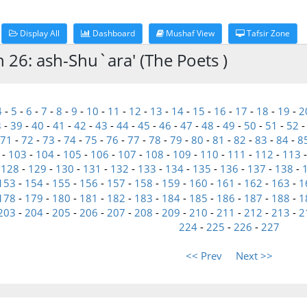
Display All
Dashboard
Mushaf View
Tafsir Zone
h 26: ash-Shu`ara' (The Poets )
4
-
5
-
6
-
7
-
8
-
9
-
10
-
11
-
12
-
13
-
14
-
15
-
16
-
17
-
18
-
19
-
2
8
-
39
-
40
-
41
-
42
-
43
-
44
-
45
-
46
-
47
-
48
-
49
-
50
-
51
-
52
71
-
72
-
73
-
74
-
75
-
76
-
77
-
78
-
79
-
80
-
81
-
82
-
83
-
84
-
8
-
103
-
104
-
105
-
106
-
107
-
108
-
109
-
110
-
111
-
112
-
113
-
128
-
129
-
130
-
131
-
132
-
133
-
134
-
135
-
136
-
137
-
138
-
153
-
154
-
155
-
156
-
157
-
158
-
159
-
160
-
161
-
162
-
163
-
1
178
-
179
-
180
-
181
-
182
-
183
-
184
-
185
-
186
-
187
-
188
-
1
203
-
204
-
205
-
206
-
207
-
208
-
209
-
210
-
211
-
212
-
213
-
2
224
-
225
-
226
-
227
<< Prev
Next >>