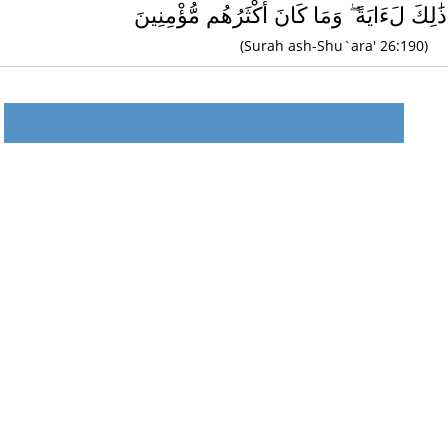
َٰلِكَ لَءَايَةً ۖ وَمَا كَانَ أَكْثَرُهُم مُّؤْمِنِينَ
(Surah ash-Shu`ara' 26:190)