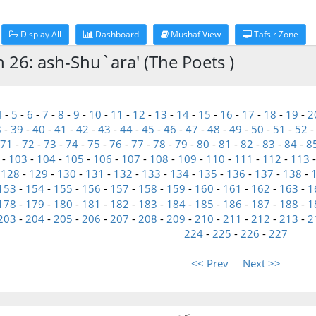
Display All
Dashboard
Mushaf View
Tafsir Zone
h 26: ash-Shu`ara' (The Poets )
4
-
5
-
6
-
7
-
8
-
9
-
10
-
11
-
12
-
13
-
14
-
15
-
16
-
17
-
18
-
19
-
2
8
-
39
-
40
-
41
-
42
-
43
-
44
-
45
-
46
-
47
-
48
-
49
-
50
-
51
-
52
71
-
72
-
73
-
74
-
75
-
76
-
77
-
78
-
79
-
80
-
81
-
82
-
83
-
84
-
8
-
103
-
104
-
105
-
106
-
107
-
108
-
109
-
110
-
111
-
112
-
113
-
128
-
129
-
130
-
131
-
132
-
133
-
134
-
135
-
136
-
137
-
138
-
153
-
154
-
155
-
156
-
157
-
158
-
159
-
160
-
161
-
162
-
163
-
1
178
-
179
-
180
-
181
-
182
-
183
-
184
-
185
-
186
-
187
-
188
-
1
203
-
204
-
205
-
206
-
207
-
208
-
209
-
210
-
211
-
212
-
213
-
2
224
-
225
-
226
-
227
<< Prev
Next >>