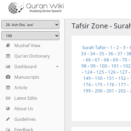
Tafsir Zone - Sura
Mushaf View
Surah Tafsir
-
1
-
2
-
3
-
33
-
34
-
35
-
36
-
37
-
3
Qur'an Dictionary
-
66
-
67
-
68
-
69
-
70
-
98
-
99
-
100
-
101
-
102
Dashboard
-
124
-
125
-
126
-
127
Manuscripts
149
-
150
-
151
-
152
-
174
-
175
-
176
-
177
-
Article
199
-
200
-
201
-
202
-
Latest Edits
About Us
Guidelines
Feedback