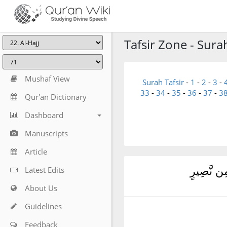
Tafsir Zone - Surah
Mushaf View
Surah Tafsir
-
1
-
2
-
3
-
33
-
34
-
35
-
36
-
37
-
3
Qur'an Dictionary
Dashboard
Manuscripts
Article
مِن نَّصِيرٍ
Latest Edits
About Us
Guidelines
Feedback